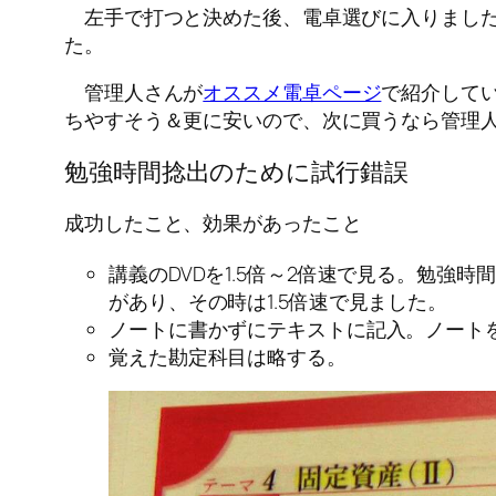
左手で打つと決めた後、電卓選びに入りました。
た。
管理人さんが
オススメ電卓ページ
で紹介して
ちやすそう＆更に安いので、次に買うなら管理
勉強時間捻出のために試行錯誤
成功したこと、効果があったこと
講義のDVDを1.5倍～2倍速で見る。勉
があり、その時は1.5倍速で見ました。
ノートに書かずにテキストに記入。ノート
覚えた勘定科目は略する。