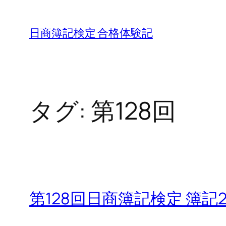
内
容
日商簿記検定 合格体験記
を
ス
キ
ッ
タグ:
第128回
プ
第128回日商簿記検定 簿記2級