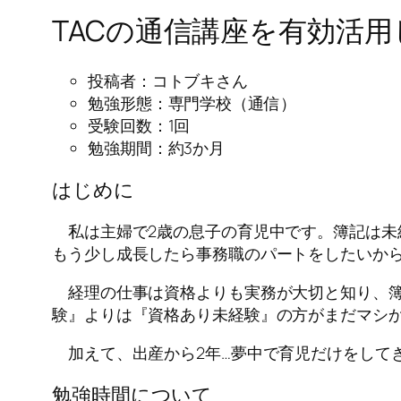
TACの通信講座を有効活
投稿者：コトブキさん
勉強形態：専門学校（通信）
受験回数：1回
勉強期間：約3か月
はじめに
私は主婦で2歳の息子の育児中です。簿記は未経
もう少し成長したら事務職のパートをしたいか
経理の仕事は資格よりも実務が大切と知り、簿
験』よりは『資格あり未経験』の方がまだマシ
加えて、出産から2年…夢中で育児だけをして
勉強時間について