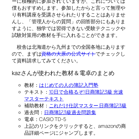
ーに積極的に参加されていますが、これについては
僕もおすすめします。参加したからと言って無理や
り有料講座を受講させられたりすることはありませ
んし、「管理人からの質問」の回答部分にもありま
すように、独学では習得できない受験テクニックや
試験対策用の教材を手に入れることができます。
校舎は北海道から九州までの全国各地にあります
ので、まずは
資格の大原の公式サイト
でチェックし
て資料請求してみてください。
kazさんが使われた教材＆電卓のまとめ
教材：
はじめての人の簿記入門塾
テキスト：
10日で合格るぞ!日商簿記3級 光速
マスターテキスト
補助教材：
これだけ仕訳マスター 日商簿記3級
過去問：
日商簿記3級過去問題集
電卓：CASIO TD-5
上記のリンクをクリックすると、amazonの商
品詳細ページにジャンプします。