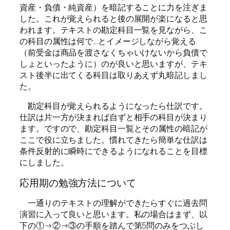
資産・負債・純資産）を暗記することに力を注ぎま
した。これが覚えられると後の展開が楽になると思
われます。テキストの勘定科目一覧を見ながら、こ
の科目の属性は何で…とイメージしながら覚える
（前受金は商品を渡さなくちゃいけないから負債で
しょといったように）のが良いと思いますが、テキ
スト後半に出てくる科目は取りあえず丸暗記しまし
た。
勘定科目が覚えられるようになったら仕訳です。
仕訳は片一方が決まれば自ずと相手の科目が決まり
ます。ですので、勘定科目一覧とその属性の暗記が
ここで役に立ちました。慣れてきたら簡単な仕訳は
条件反射的に瞬時にできるようになれることを目標
にしました。
応用期の勉強方法について
一通りのテキストの理解ができたらすぐに過去問
演習に入って良いと思います。私の場合はまず、以
下の①→②→③の手順を踏んで第5問のみをつぶし