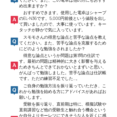
め出来ますか？
おすすめできます。使用した電卓はシャープ
のEL-N36です。5,000円前後という値段を出し
て買いましたので、大事に使っています。キー
タッチが静かで気に入っています。
スモモさんの得意な論点と苦手な論点を教え
てください。また、苦手な論点を克服するため
にどのような勉強をされましたか？
得意な論点というか問題は第1問の仕訳で
す。最初の問題は精神的に大きく影響を与える
ためきちんとできておかないとまずいと思い、
がんばって勉強しました。苦手な論点は仕訳帳
です。ただの練習不足でした…。
ご自身の勉強方法を振り返っていただき、こ
れから勉強を始める方にアドバイスがあればお
願いします。
受験を振り返り、直前期は特に、模擬試験や
直前講習など他の受験生と触れ合う機会という
か自分よりモーレツにできそうな人を近くに感