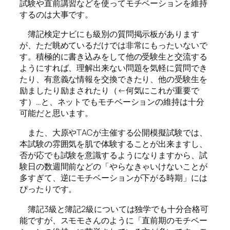
試験や直前講習などを使ってモチベーションを維持
するのは大事です。
簿記検定ナビにも級別の質問掲示板があります
が、ただ眺めているだけでは非常にもったいないで
す。積極的に書き込みをして他の受験生と交流する
ようにすれば、理解出来ない問題を気軽に質問でき
たり、有意義な情報を交換できたり、他の受験生を
励ましたり励まされたり（←何気にこれが重要で
す）…と、ネットでもモチベーションの維持は十分
可能だと思います。
また、大原やTACが主催する公開模擬試験では、
本試験の雰囲気を肌で体験することが出来ますし、
否が応でも試験を意識するようになりますから、試
験日の数週間前などの「やらなきゃいけないことが
多すぎて、逆にモチベーションが下がる時期」には
ぴったりです。
簿記3級と簿記2級については独学でも十分合格可
能ですが、スモモさんのように「直前期のモチベー