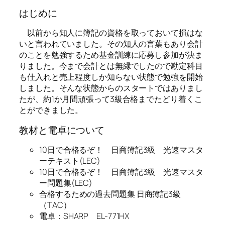
はじめに
以前から知人に簿記の資格を取っておいて損はな
いと言われていました。その知人の言葉もあり会計
のことを勉強するため基金訓練に応募し参加が決ま
りました。今まで会計とは無縁でしたので勘定科目
も仕入れと売上程度しか知らない状態で勉強を開始
しました。そんな状態からのスタートではありまし
たが、約1か月間頑張って3級合格までたどり着くこ
とができました。
教材と電卓について
10日で合格るぞ！ 日商簿記3級 光速マスタ
ーテキスト(LEC)
10日で合格るぞ！ 日商簿記3級 光速マスタ
ー問題集(LEC)
合格するための過去問題集 日商簿記3級
（TAC）
電卓：SHARP EL-771HX