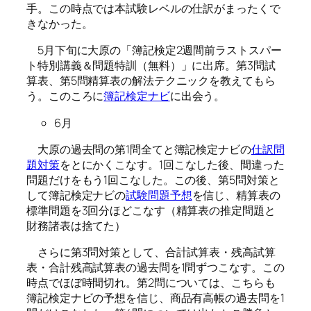
手。この時点では本試験レベルの仕訳がまったくで
きなかった。
5月下旬に大原の「簿記検定2週間前ラストスパー
ト特別講義＆問題特訓（無料）」に出席。第3問試
算表、第5問精算表の解法テクニックを教えてもら
う。このころに
簿記検定ナビ
に出会う。
6月
大原の過去問の第1問全てと簿記検定ナビの
仕訳問
題対策
をとにかくこなす。1回こなした後、間違った
問題だけをもう1回こなした。この後、第5問対策と
して簿記検定ナビの
試験問題予想
を信じ、精算表の
標準問題を3回分ほどこなす（精算表の推定問題と
財務諸表は捨てた）
さらに第3問対策として、合計試算表・残高試算
表・合計残高試算表の過去問を1問ずつこなす。この
時点でほぼ時間切れ。第2問については、こちらも
簿記検定ナビの予想を信じ、商品有高帳の過去問を1