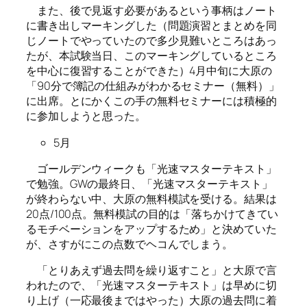
また、後で見返す必要があるという事柄はノート
に書き出しマーキングした（問題演習とまとめを同
じノートでやっていたので多少見難いところはあっ
たが、本試験当日、このマーキングしているところ
を中心に復習することができた）4月中旬に大原の
「90分で簿記の仕組みがわかるセミナー（無料）」
に出席。とにかくこの手の無料セミナーには積極的
に参加しようと思った。
5月
ゴールデンウィークも「光速マスターテキスト」
で勉強。GWの最終日、「光速マスターテキスト」
が終わらない中、大原の無料模試を受ける。結果は
20点/100点。無料模試の目的は「落ちかけてきてい
るモチベーションをアップするため」と決めていた
が、さすがにこの点数でヘコんでしまう。
「とりあえず過去問を繰り返すこと」と大原で言
われたので、「光速マスターテキスト」は早めに切
り上げ（一応最後まではやった）大原の過去問に着