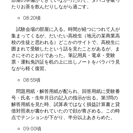
たりお茶を飲んだりしながら過ごす。
08:20頃
試験会場の部屋に入る。時間が経つにつれて人が
集まってくるが、だいたい高校生（地元の某商業高
校の生徒と思われる）どこかのサイトで、高校生に
囲まれて受験したという話を見たことがあるが、ま
さにそのとおりであった。筆記用具・電卓・受験
票・運転免許証を机の上に出しノートをパラパラ見
ながら軽く復習。
08:55頃
問題用紙・解答用紙が配られ、回答用紙に受験番
号・氏名・生年月日の記入の指示が出る。第3問の
解答用紙を見た時、試算表ではなく損益計算書と貸
借対照表が書かれていたので顔が青ざめる。この時
点でテンションが下がり、半分以上あきらめた。
09:00頃