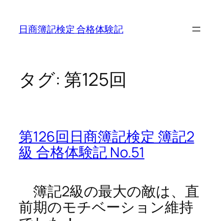
内
容
日商簿記検定 合格体験記
を
ス
キ
ッ
タグ:
第125回
プ
第126回日商簿記検定 簿記2
級 合格体験記 No.51
簿記2級の最大の敵は、直
前期のモチベーション維持