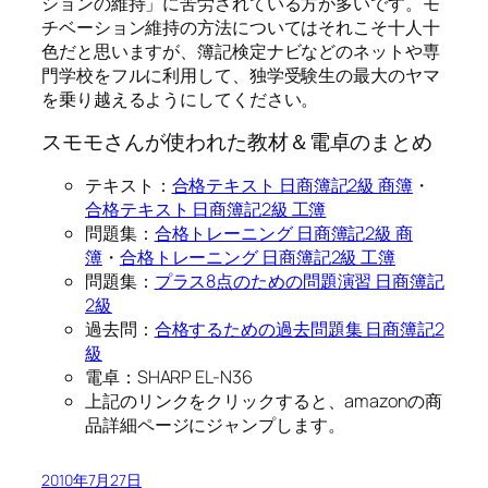
ションの維持」に苦労されている方が多いです。モ
チベーション維持の方法についてはそれこそ十人十
色だと思いますが、簿記検定ナビなどのネットや専
門学校をフルに利用して、独学受験生の最大のヤマ
を乗り越えるようにしてください。
スモモさんが使われた教材＆電卓のまとめ
テキスト：
合格テキスト 日商簿記2級 商簿
・
合格テキスト 日商簿記2級 工簿
問題集：
合格トレーニング 日商簿記2級 商
簿
・
合格トレーニング 日商簿記2級 工簿
問題集：
プラス8点のための問題演習 日商簿記
2級
過去問：
合格するための過去問題集 日商簿記2
級
電卓：SHARP EL-N36
上記のリンクをクリックすると、amazonの商
品詳細ページにジャンプします。
2010年7月27日