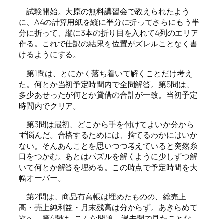
試験開始。大原の無料講習会で教えられたよう
に、A4の計算用紙を縦に半分に折ってさらにもう半
分に折って、縦に3本の折り目を入れて4列のエリア
作る。これで仕訳の結果を位置がズレルことなく書
けるようにする。
第1問
は、とにかく落ち着いて解くことだけ考え
た。何とか当初予定時間内で全問解答。
第5問
は、
多少あせったが何とか貸借の合計が一致。当初予定
時間内でクリア。
第3問
は最初、どこから手を付けてよいか分から
ず悩んだ。合格するためには、捨てるわかにはいか
ない。そんあんことを思いつつ考えていると突然糸
口をつかむ。あとはパズルを解くように少しずつ解
いて何とか解答を埋める。この時点で予定時間を大
幅オーバー。
第2問
は、商品有高帳は埋めたものの、総売上
高・売上純利益・月末残高は分からず。あきらめて
次へ。
第4問
は…こんな問題、過去問で見たことな