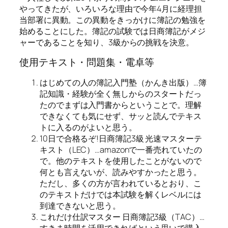
やってきたが、いろいろな理由で今年4月に経理担
当部署に異動。この異動をきっかけに簿記の勉強を
始めることにした。簿記の試験では日商簿記がメジ
ャーであることを知り、3級からの挑戦を決意。
使用テキスト・問題集・電卓等
はじめての人の簿記入門塾（かんき出版）…簿
記知識・経験が全く無しからのスタートだっ
たのでまずは入門書からということで。理解
できなくても気にせず、サッと読んでテキス
トに入るのがよいと思う。
10日で合格るぞ!日商簿記3級 光速マスターテ
キスト（LEC）…amazonで一番売れていたの
で。他のテキストを使用したことがないので
何とも言えないが、読みやすかったと思う。
ただし、多くの方が言われているとおり、こ
のテキストだけでは本試験を解くレベルには
到達できないと思う。
これだけ仕訳マスター 日商簿記3級（TAC）…
すきま時間を活用できればという思いで購入