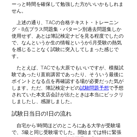
ーっと時間を確保して勉強した方がいいかもしれま
せん。
上述の通り、TACの合格テキスト・トレーニン
グ・8点プラス問題集・パターン別過去問題集しか
使用せず、あとは簿記検定ナビを見る程度でしたの
で、なんというか生の情報というか6月受験の熱気
を感じることなく試験に突入してしまった感じで
す。
たとえば、TACでも大原でもいいですが、模擬試
験であったり直前講習であったり、そういう最後に
ポイントとなる点を再確認する場が必要だった気が
します。ただ、簿記検定ナビの
試験問題予想
で予想
されていた本支店会計が出たときは本当にビックリ
しましたし、感謝しました。
試験日当日の1日の流れ
自宅から1時間ほどのところにある大学が受験場
で、3級と同じ受験場でした。開始までは特に緊張