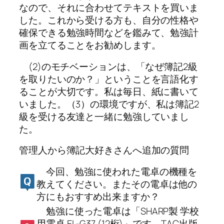
なので、それに合わせてテキストを買いま
した。これから受ける方も、自分の性格や
確保できる勉強時間などを鑑みて、勉強計
画を立てることをお勧めします。
(2)のモチベーションは、「なぜ簿記2級
を取りたいのか？」ということを言語化す
ることが大切です。私は毎日、紙に書いて
いました。（3）の環境ですが、私は簿記2
級を受ける友達と一緒に勉強していまし
た。
管理人から簿記大好きさんへ追加の質問
今回、勉強に使われた電卓の機種を
教えてください。またその電卓は他の
方にもおすすめ出来ますか？
勉強に使った電卓は「SHARP製 学校
用電卓 EL-G37 (12桁)」です。TAC出版