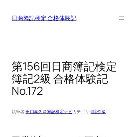
内
容
日商簿記検定 合格体験記
を
ス
キ
ッ
プ
第156回日商簿記検定
簿記2級 合格体験記
No.172
執筆者:
田口泰久＠簿記検定ナビ
カテゴリ:
簿記2級