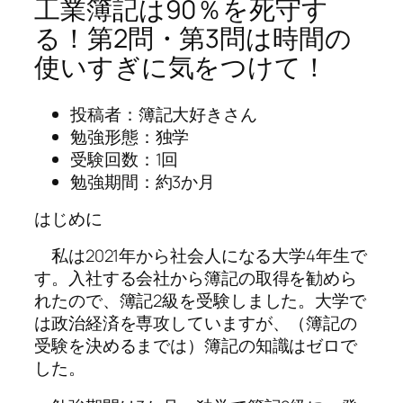
工業簿記は90％を死守す
る！第2問・第3問は時間の
使いすぎに気をつけて！
投稿者：簿記大好きさん
勉強形態：独学
受験回数：1回
勉強期間：約3か月
はじめに
私は2021年から社会人になる大学4年生で
す。入社する会社から簿記の取得を勧めら
れたので、簿記2級を受験しました。大学で
は政治経済を専攻していますが、（簿記の
受験を決めるまでは）簿記の知識はゼロで
した。