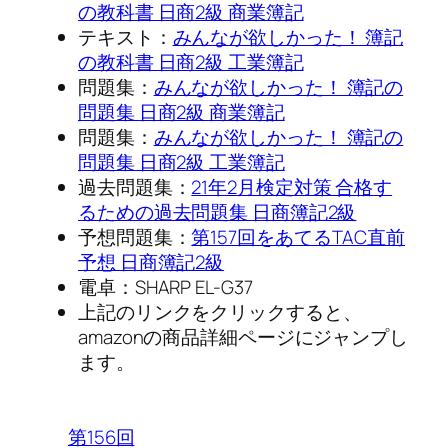
の教科書 日商2級 商業簿記
テキスト：
みんなが欲しかった！ 簿記
の教科書 日商2級 工業簿記
問題集：
みんなが欲しかった！ 簿記の
問題集 日商2級 商業簿記
問題集：
みんなが欲しかった！ 簿記の
問題集 日商2級 工業簿記
過去問題集：
21年2月検定対策 合格す
るための過去問題集 日商簿記2級
予想問題集：
第157回をあてるTAC直前
予想 日商簿記2級
電卓：SHARP EL-G37
上記のリンクをクリックすると、
amazonの商品詳細ページにジャンプし
ます。
第156回