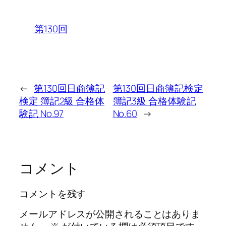
第130回
←
第130回日商簿記
第130回日商簿記検定
検定 簿記2級 合格体
簿記3級 合格体験記
験記 No.97
No.60
→
コメント
コメントを残す
メールアドレスが公開されることはありま