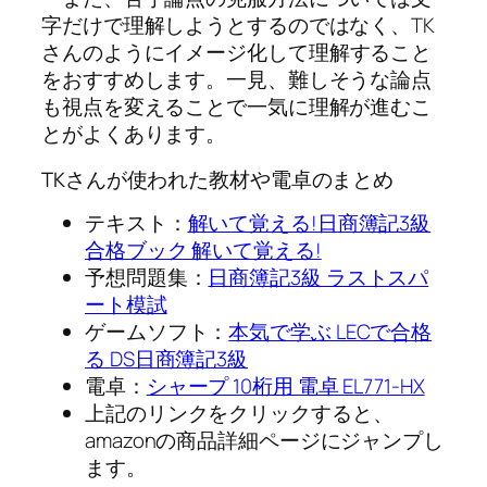
字だけで理解しようとするのではなく、TK
さんのように
イメージ化して理解する
こと
をおすすめします。一見、難しそうな論点
も視点を変えることで一気に理解が進むこ
とがよくあります。
TKさんが使われた教材や電卓のまとめ
テキスト：
解いて覚える!日商簿記3級
合格ブック 解いて覚える!
予想問題集：
日商簿記3級 ラストスパ
ート模試
ゲームソフト：
本気で学ぶ LECで合格
る DS日商簿記3級
電卓：
シャープ 10桁用 電卓 EL771-HX
上記のリンクをクリックすると、
amazonの商品詳細ページにジャンプし
ます。