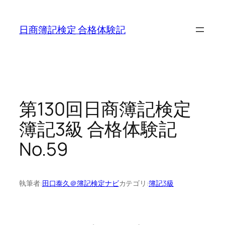
内
容
日商簿記検定 合格体験記
を
ス
キ
ッ
プ
第130回日商簿記検定
簿記3級 合格体験記
No.59
執筆者:
田口泰久＠簿記検定ナビ
カテゴリ:
簿記3級