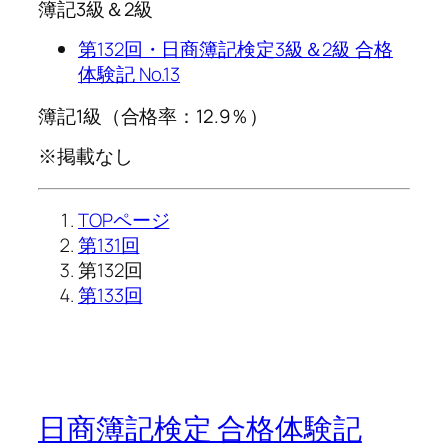
簿記3級＆2級
第132回・日商簿記検定3級＆2級 合格
体験記 No.13
簿記1級（合格率：12.9％）
※掲載なし
TOPページ
第131回
第132回
第133回
日商簿記検定 合格体験記