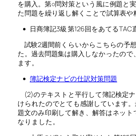
を購入。第○問対策という風に例題と
た問題を繰り返し解くことで試算表や
日商簿記3級 第126回をあてるTAC
試験2週間前くらいからこちらの予想
た。過去問題集は購入しなかったので
ます。
簿記検定ナビの仕訳対策問題
(2)のテキストと平行して簿記検定
けられたのでとても感謝しています。
題文のみ印刷して解き、解答はネット
なりました。