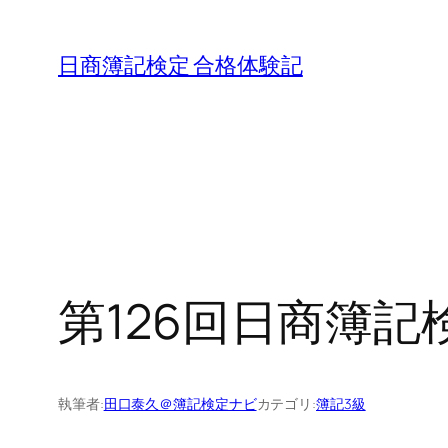
内
容
日商簿記検定 合格体験記
を
ス
キ
ッ
プ
第126回日商簿記検
執筆者:
田口泰久＠簿記検定ナビ
カテゴリ:
簿記3級