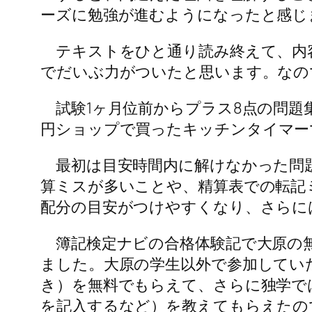
ーズに勉強が進むようになったと感じ
テキストをひと通り読み終えて、内容
でだいぶ力がついたと思います。なの
試験1ヶ月位前からプラス8点の問題
円ショップで買った
キッチンタイマー
最初は目安時間内に解けなかった問題
算ミスが多いことや、精算表での転記
配分の目安がつけやすくなり、さらに
簿記検定ナビの合格体験記で大原の無
ました。大原の学生以外で参加してい
き）を無料でもらえて、さらに独学で
を記入するなど）を教えてもらえたの