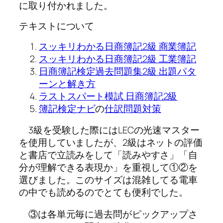
に取り付かれました。
テキストについて
スッキリわかる日商簿記2級 商業簿記
スッキリわかる日商簿記2級 工業簿記
日商簿記検定過去問題集2級 出題パタ
ーンと解き方
ラストスパート模試 日商簿記2級
簿記検定ナビ
の
仕訳問題対策
3級を受験した際にはLECの光速マスター
を使用していましたが、2級はネットの評価
と書店で立読みをして「読みやすさ」「自
分が理解できる表現か」を重視して①②を
選びました。このサイズは混雑してる電車
の中でも読めるのでとても便利でした。
③は各単元毎に過去問がピックアップさ