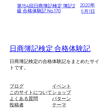
2020年
第154回日商簿記検定 簿記2
級 合格体験記 No.170
5月1日
日商簿記検定 合格体験記
日商簿記検定の合格体験記をまとめたサイ
トです。
ブログ
イベント
このサイトについて
ショップ
よくある質問
パターン
投稿者
テーマ