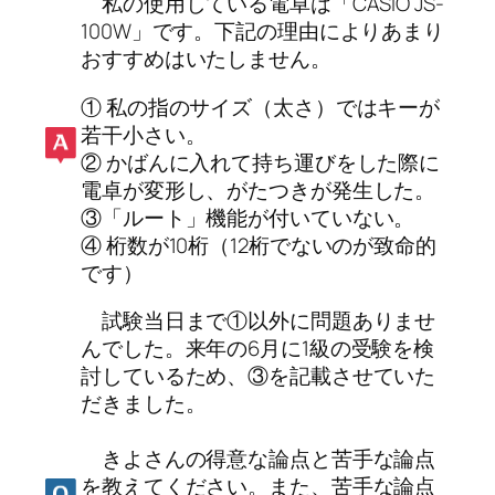
私の使用している電卓は「CASIO JS-
100W」です。下記の理由によりあまり
おすすめはいたしません。
① 私の指のサイズ（太さ）ではキーが
若干小さい。
② かばんに入れて持ち運びをした際に
電卓が変形し、がたつきが発生した。
③「ルート」機能が付いていない。
④ 桁数が10桁（12桁でないのが致命的
です）
試験当日まで①以外に問題ありませ
んでした。来年の6月に1級の受験を検
討しているため、③を記載させていた
だきました。
きよさんの得意な論点と苦手な論点
を教えてください。また、苦手な論点