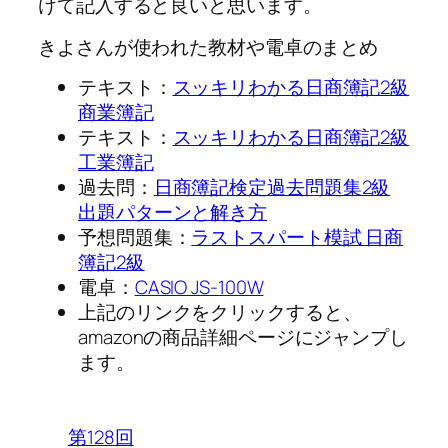
けて記入する
と良いと思います。
きよさんが使われた教材や電卓のまとめ
テキスト：
スッキリわかる日商簿記2級
商業簿記
テキスト：
スッキリわかる日商簿記2級
工業簿記
過去問：
日商簿記検定過去問題集2級
出題パターンと解き方
予想問題集：
ラストスパート模試 日商
簿記2級
電卓：
CASIO JS-100W
上記のリンクをクリックすると、
amazonの商品詳細ページにジャンプし
ます。
第128回