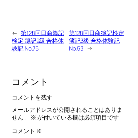
←
第128回日商簿記
第128回日商簿記検定
検定 簿記2級 合格体
簿記3級 合格体験記
験記 No.75
No.53
→
コメント
コメントを残す
メールアドレスが公開されることはありま
せん。
※
が付いている欄は必須項目です
コメント
※