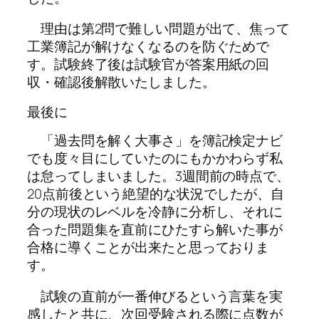
理由は第2問で難しい問題が出て、焦って
工業簿記が解けなくなるのを防ぐためで
す。試験終了後は試験官が答案用紙の回
収・確認後解散いたしました。
最後に
「過去問を解く大事さ」を簿記検定ナビ
でも度々目にしていたのにもかかわらず私
は怠ってしまいました。3週間前の時点で、
20点前後という絶望的な状況でしたが、自
分の現状のレベルを冷静に分析し、それに
合った問題集を直前にひたすら解いた事が
合格に導くことが出来たと思っておりま
す。
試験の直前が一番伸びるという言葉を実
感したと共に、次回受験される際に点数が