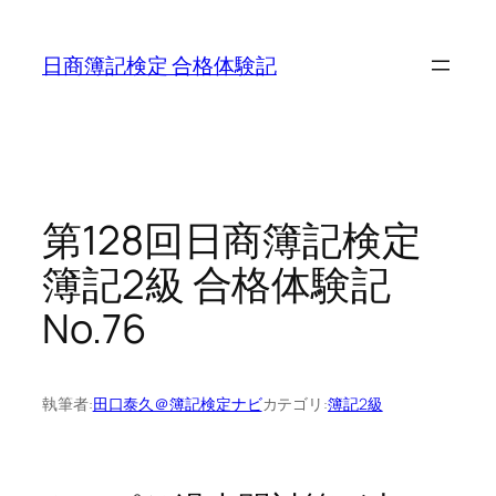
内
容
日商簿記検定 合格体験記
を
ス
キ
ッ
プ
第128回日商簿記検定
簿記2級 合格体験記
No.76
執筆者:
田口泰久＠簿記検定ナビ
カテゴリ:
簿記2級